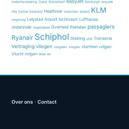
easyJet
dodenherdenking
Dubai
Düsseldorf
Edinburgh
enquete
KLM
Heathrow
FAA
Failliet
Gestrand
Icelandair
Ijsland
Lelystad Airport
luchtvaart
Lufthansa
langdurig
passagiers
onderzoek
Overheid
Pakistan
ongelukken
Schiphol
Ryanair
Staking
Transavia
stuk
Vertraging
vliegen
vluchten volgen
vliegtaks
vliegtax
Vlucht volgen
Wow Air
Over ons
·
Contact