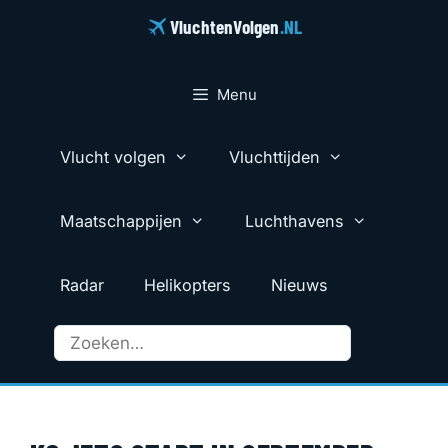
Ga
VluchtenVolgen
.NL
naar
de
inhoud
Menu
Vlucht volgen
Vluchttijden
Maatschappijen
Luchthavens
Radar
Helikopters
Nieuws