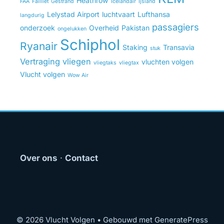
Heathrow
FAA
Failliet
Gestrand
Icelandair
Ijsland
Lelystad Airport
luchtvaart
Lufthansa
langdurig
passagiers
onderzoek
Overheid
Pakistan
ongelukken
Schiphol
Ryanair
Staking
Transavia
stuk
Vertraging
vliegen
vluchten volgen
vliegtaks
vliegtax
Vlucht volgen
Wow Air
Over ons
·
Contact
© 2026 Vlucht Volgen
• Gebouwd met
GeneratePress