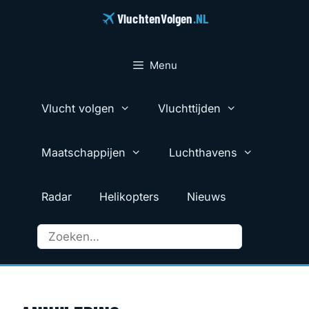
Ga
VluchtenVolgen
.NL
naar
de
inhoud
Menu
Vlucht volgen
Vluchttijden
Maatschappijen
Luchthavens
Radar
Helikopters
Nieuws