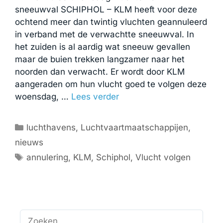
sneeuwval SCHIPHOL – KLM heeft voor deze
ochtend meer dan twintig vluchten geannuleerd
in verband met de verwachtte sneeuwval. In
het zuiden is al aardig wat sneeuw gevallen
maar de buien trekken langzamer naar het
noorden dan verwacht. Er wordt door KLM
aangeraden om hun vlucht goed te volgen deze
woensdag, …
Lees verder
Categorieën
luchthavens
,
Luchtvaartmaatschappijen
,
nieuws
Tags
annulering
,
KLM
,
Schiphol
,
Vlucht volgen
Zoek