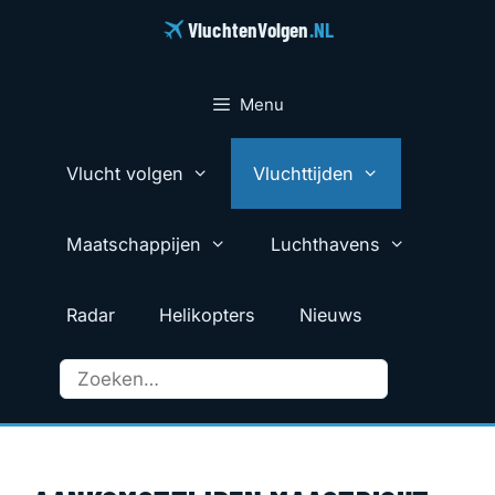
Ga
VluchtenVolgen
.NL
naar
de
inhoud
Menu
Vlucht volgen
Vluchttijden
Maatschappijen
Luchthavens
Radar
Helikopters
Nieuws