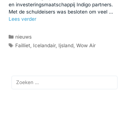
en investeringsmaatschappij Indigo partners.
Met de schuldeisers was besloten om veel …
Lees verder
Categorieën
nieuws
Tags
Failliet
,
Icelandair
,
Ijsland
,
Wow Air
Zoek
naar: