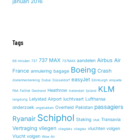
januari 2016
Tags
737 MAX
Airbus
Air
aandelen
66 minuten
737
737MAX
Boeing
France
Crash
annulering
bagage
easyJet
dodenherdenking
Dubai
Düsseldorf
Edinburgh
enquete
KLM
Heathrow
FAA
Failliet
Gestrand
Icelandair
Ijsland
Lelystad Airport
luchtvaart
Lufthansa
langdurig
passagiers
onderzoek
Overheid
Pakistan
ongelukken
Schiphol
Ryanair
Staking
Transavia
stuk
Vertraging
vliegen
vluchten volgen
vliegtaks
vliegtax
Vlucht volgen
Wow Air