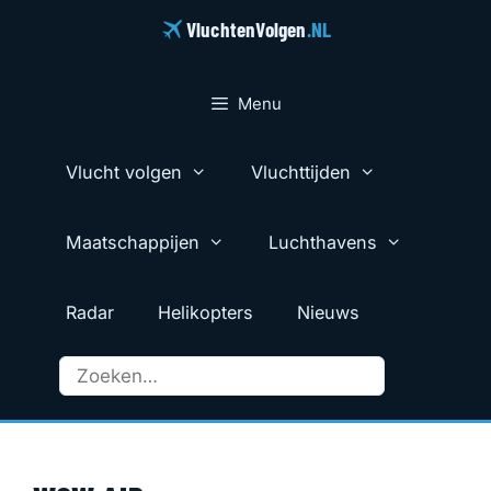
Ga
VluchtenVolgen
.NL
naar
de
inhoud
Menu
Vlucht volgen
Vluchttijden
Maatschappijen
Luchthavens
Radar
Helikopters
Nieuws