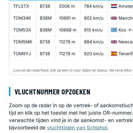
TFL5TX
B738
5006 m
784 km/u
Amste
TOM34K
B38M
10691 m
802 km/u
Manche
→
TOM53X
B38M
10668 m
915 km/u
Kos
TOM5MK
B738
11278 m
884 km/u
Newcas
TOM9YJ
B738
11278 m
920 km/u
Tenerif
Live uit de radarfeed; klik op een rij voor tijden en status. Ververst elk
VLUCHTNUMMER OPZOEKEN
Zoom op de radar in op de vertrek- of aankomstluc
tijd en klik op het toestel met het juiste OR-numme
verwachte tijden vind je in de aankomst- en vertrek
bijvoorbeeld de
vluchttijden van Schiphol
.