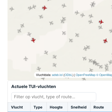
Vluchtdata:
adsb.lol
(
ODbL
) |
OpenFreeMap
© OpenMap
Actuele TUI-vluchten
Vlucht
Type
Hoogte
Snelheid
Route