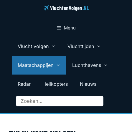
Ga
VluchtenVolgen
.NL
naar
de
inhoud
Menu
Vlucht volgen
Vluchttijden
Maatschappijen
Luchthavens
Radar
Helikopters
Nieuws