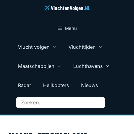
Ga
VluchtenVolgen
.NL
naar
de
inhoud
Menu
Vlucht volgen
Vluchttijden
Maatschappijen
Luchthavens
Radar
Helikopters
Nieuws