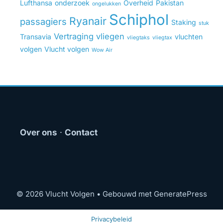
Lufthansa
onderzoek
Overheid
Pakistan
ongelukken
Schiphol
Ryanair
passagiers
Staking
stuk
Vertraging
vliegen
Transavia
vluchten
vliegtaks
vliegtax
volgen
Vlucht volgen
Wow Air
Over ons
·
Contact
© 2026 Vlucht Volgen
• Gebouwd met
GeneratePress
Privacybeleid