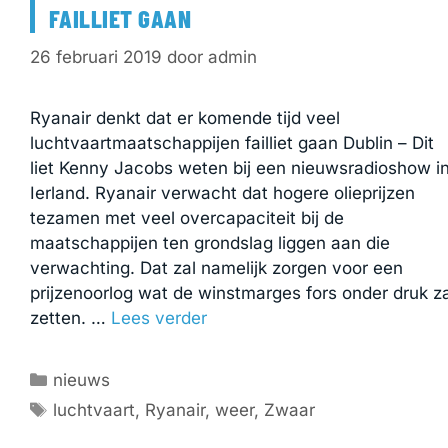
FAILLIET GAAN
26 februari 2019
door
admin
Ryanair denkt dat er komende tijd veel
luchtvaartmaatschappijen failliet gaan Dublin – Dit
liet Kenny Jacobs weten bij een nieuwsradioshow i
Ierland. Ryanair verwacht dat hogere olieprijzen
tezamen met veel overcapaciteit bij de
maatschappijen ten grondslag liggen aan die
verwachting. Dat zal namelijk zorgen voor een
prijzenoorlog wat de winstmarges fors onder druk za
zetten. …
Lees verder
Categorieën
nieuws
Tags
luchtvaart
,
Ryanair
,
weer
,
Zwaar