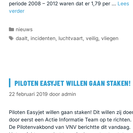
periode 2008 – 2012 waren dat er 1,79 per …
Lees
verder
Categorieën
nieuws
Tags
daalt
,
incidenten
,
luchtvaart
,
veilig
,
vliegen
PILOTEN EASYJET WILLEN GAAN STAKEN!
22 februari 2019
door
admin
Piloten Easyjet willen gaan staken! Dit willen zij doe
door eerst een Actie Informatie Team op te richten.
De Pilotenvakbond van VNV berichtte dit vandaag.