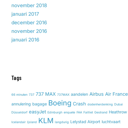
november 2018
januari 2017
december 2016
november 2016
januari 2016
Tags
737 MAX
Airbus
Air France
aandelen
66 minuten
737
737MAX
Boeing
Crash
annulering
bagage
dodenherdenking
Dubai
easyJet
Heathrow
Düsseldorf
Edinburgh
enquete
FAA
Failliet
Gestrand
KLM
Lelystad Airport
luchtvaart
Icelandair
Ijsland
langdurig