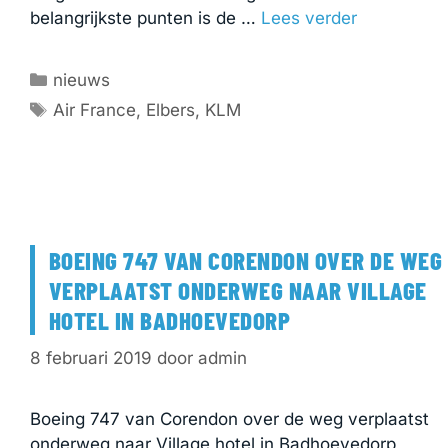
belangrijkste punten is de …
Lees verder
Categorieën
nieuws
Tags
Air France
,
Elbers
,
KLM
BOEING 747 VAN CORENDON OVER DE WEG
VERPLAATST ONDERWEG NAAR VILLAGE
HOTEL IN BADHOEVEDORP
8 februari 2019
door
admin
Boeing 747 van Corendon over de weg verplaatst
onderweg naar Village hotel in Badhoevedorp