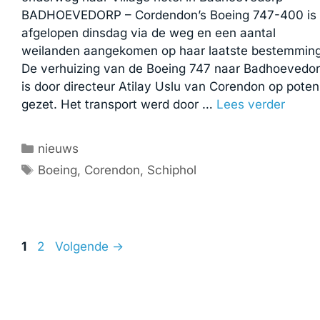
BADHOEVEDORP – Cordendon’s Boeing 747-400 is
afgelopen dinsdag via de weg en een aantal
weilanden aangekomen op haar laatste bestemming
De verhuizing van de Boeing 747 naar Badhoevedo
is door directeur Atilay Uslu van Corendon op poten
gezet. Het transport werd door …
Lees verder
Categorieën
nieuws
Tags
Boeing
,
Corendon
,
Schiphol
Pagina
Pagina
1
2
Volgende
→