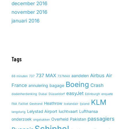
december 2016
november 2016
januari 2016
Tags
737 MAX
Airbus
Air
aandelen
66 minuten
737
737MAX
Boeing
France
Crash
annulering
bagage
easyJet
dodenherdenking
Dubai
Düsseldorf
Edinburgh
enquete
KLM
Heathrow
FAA
Failliet
Gestrand
Icelandair
Ijsland
Lelystad Airport
luchtvaart
Lufthansa
langdurig
passagiers
onderzoek
Overheid
Pakistan
ongelukken
Schiphol