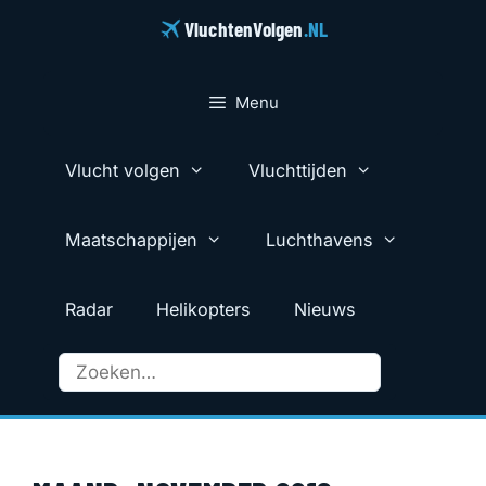
Ga
VluchtenVolgen
.NL
naar
de
inhoud
Menu
Vlucht volgen
Vluchttijden
Maatschappijen
Luchthavens
Radar
Helikopters
Nieuws