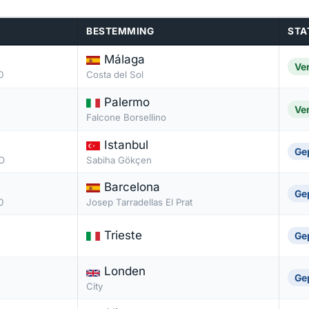
BESTEMMING
STA
Málaga
Ve
0
Costa del Sol
Palermo
Ve
Falcone Borsellino
Istanbul
Ge
O
Sabiha Gökçen
Barcelona
Ge
0
Josep Tarradellas El Prat
Trieste
Ge
Londen
Ge
City