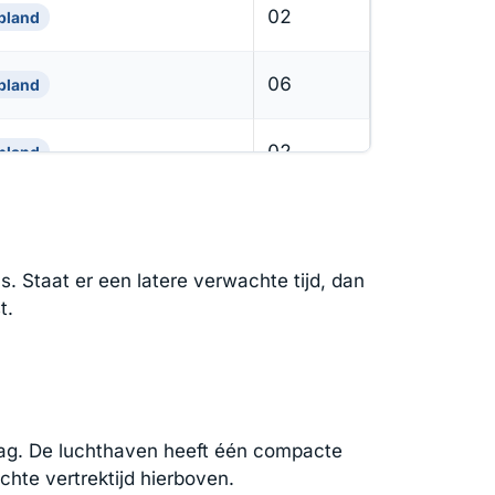
02
pland
06
pland
02
pland
07
pland
. Staat er een latere verwachte tijd, dan
10
pland
t.
ag. De luchthaven heeft één compacte
chte vertrektijd hierboven.