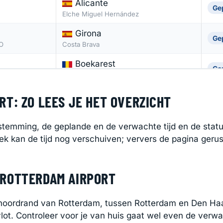
Alicante
Ge
Elche Miguel Hernández
Girona
Ge
O
Costa Brava
Boekarest
Ge
00
Henri Coandă
Londen
T: ZO LEES JE HET OVERZICHT
Ge
City
Tangier
temming, de geplande en de verwachte tijd en de status
Ge
Ibn Battuta
rek kan de tijd nog verschuiven; ververs de pagina gerus
 ROTTERDAM AIRPORT
 noordrand van Rotterdam, tussen Rotterdam en Den Ha
lot. Controleer voor je van huis gaat wel even de verwa