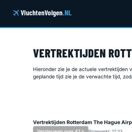
Ga
naar
VluchtenVolgen
.NL
de
inhoud
VERTREKTIJDEN ROTT
Hieronder zie je de actuele vertrektijden
geplande tijd zie je de verwachte tijd, zod
Vertrektijden Rotterdam The Hague Airpo
Vernieuwen over 46 s
Bijgewerkt: 17:33