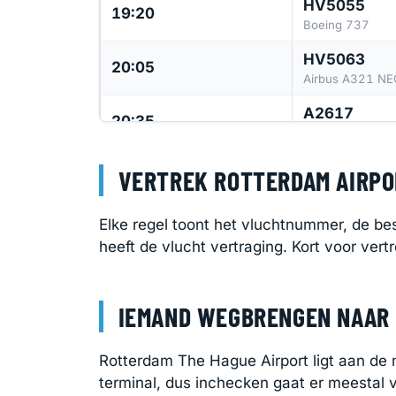
HV5055
19:20
Boeing 737
HV5063
20:05
Airbus A321 NE
A2617
20:35
Airbus A220-3
BA4459
VERTREK ROTTERDAM AIRPOR
20:55
Embraer 190
3O511
Elke regel toont het vluchtnummer, de bes
21:20
Airbus A320
heeft de vlucht vertraging. Kort voor vert
IEMAND WEGBRENGEN NAAR
Rotterdam The Hague Airport ligt aan de
terminal, dus inchecken gaat er meestal v