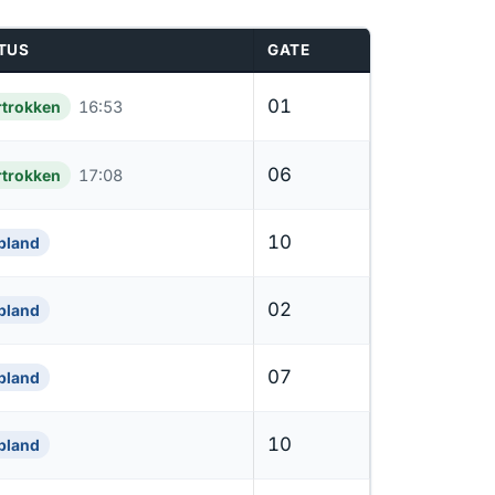
TUS
GATE
01
rtrokken
16:53
06
rtrokken
17:08
10
pland
02
pland
07
pland
10
pland