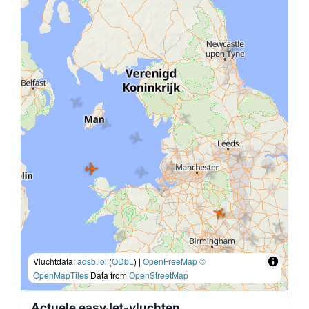
Vluchtdata:
adsb.lol
(
ODbL
) |
OpenFreeMap
©
OpenMapTiles
Data from
OpenStreetMap
Actuele easyJet-vluchten