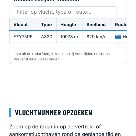
Vlucht
Type
Hoogte
Snelheid
Route
EZY75PF
A320
10973 m
829 km/u
Herakl
Live uit de radarfeed; klik op een rij voor tijden en status.
Ververst elke 30 seconden.
VLUCHTNUMMER OPZOEKEN
Zoom op de radar in op de vertrek- of
aankomstluchthaven rond de geplande tijd en