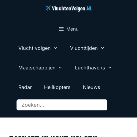
Ga
VluchtenVolgen
.NL
naar
de
inhoud
Menu
Vlucht volgen
Vluchttijden
Maatschappijen
Luchthavens
Radar
Helikopters
Nieuws