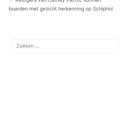
Reizigers van Cathay Pacific kunnen
boarden met gezicht herkenning op Schiphol
Zoek
naar: