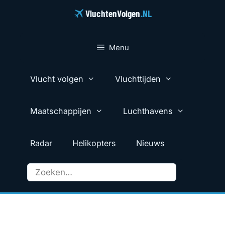
Ga
VluchtenVolgen
.NL
naar
de
inhoud
Menu
Vlucht volgen
Vluchttijden
Maatschappijen
Luchthavens
Radar
Helikopters
Nieuws