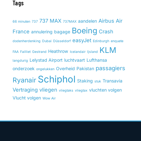
Tags
737 MAX
Airbus
Air
aandelen
66 minuten
737
737MAX
Boeing
France
Crash
annulering
bagage
easyJet
dodenherdenking
Dubai
Düsseldorf
Edinburgh
enquete
KLM
Heathrow
FAA
Failliet
Gestrand
Icelandair
Ijsland
Lelystad Airport
luchtvaart
Lufthansa
langdurig
passagiers
onderzoek
Overheid
Pakistan
ongelukken
Schiphol
Ryanair
Staking
Transavia
stuk
Vertraging
vliegen
vluchten volgen
vliegtaks
vliegtax
Vlucht volgen
Wow Air