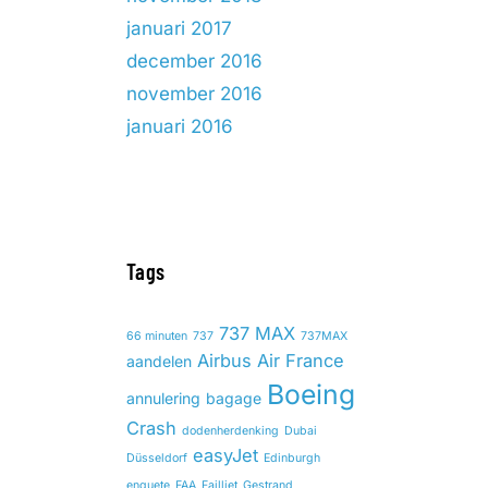
januari 2017
december 2016
november 2016
januari 2016
Tags
737 MAX
66 minuten
737
737MAX
Airbus
Air France
aandelen
Boeing
annulering
bagage
Crash
dodenherdenking
Dubai
easyJet
Düsseldorf
Edinburgh
enquete
FAA
Failliet
Gestrand