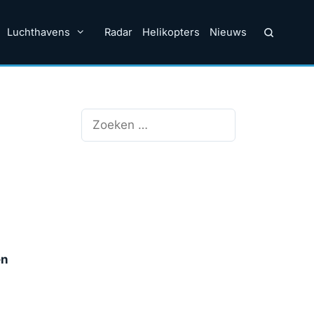
Luchthavens
Radar
Helikopters
Nieuws
Zoek
naar:
en