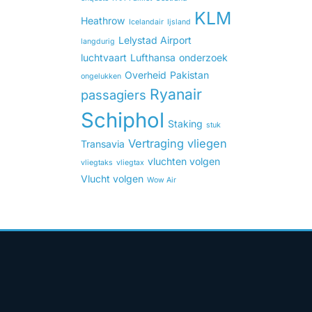
KLM
Heathrow
Icelandair
Ijsland
Lelystad Airport
langdurig
luchtvaart
Lufthansa
onderzoek
Overheid
Pakistan
ongelukken
Ryanair
passagiers
Schiphol
Staking
stuk
Vertraging
vliegen
Transavia
vluchten volgen
vliegtaks
vliegtax
Vlucht volgen
Wow Air