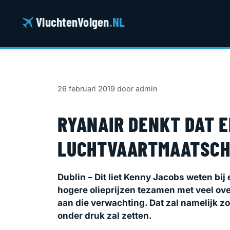
Ga
naar
VluchtenVolgen
.NL
de
inhoud
26 februari 2019
door
admin
RYANAIR DENKT DAT E
LUCHTVAARTMAATSCHA
Dublin – Dit liet Kenny Jacobs weten bi
hogere olieprijzen tezamen met veel ove
aan die verwachting. Dat zal namelijk z
onder druk zal zetten.