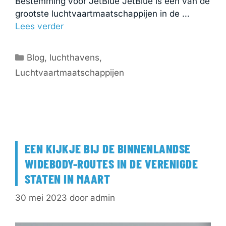
Bestemming voor JetBlue JetBlue is een van de
grootste luchtvaartmaatschappijen in de …
Lees verder
Categorieën
Blog
,
luchthavens
,
Luchtvaartmaatschappijen
EEN KIJKJE BIJ DE BINNENLANDSE
WIDEBODY-ROUTES IN DE VERENIGDE
STATEN IN MAART
30 mei 2023
door
admin