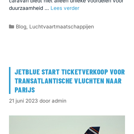
caravan biedt niet alleen unieke voordelen voor
duurzaamheid …
Lees verder
Categorieën
Blog
,
Luchtvaartmaatschappijen
JETBLUE START TICKETVERKOOP VOOR
TRANSATLANTISCHE VLUCHTEN NAAR
PARIJS
21 juni 2023
door
admin