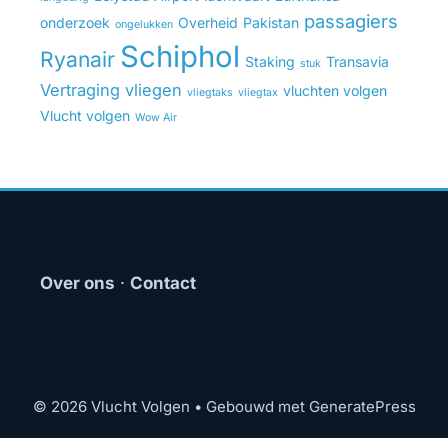
passagiers
onderzoek
Overheid
Pakistan
ongelukken
Schiphol
Ryanair
Staking
Transavia
stuk
Vertraging
vliegen
vluchten volgen
vliegtaks
vliegtax
Vlucht volgen
Wow Air
Over ons
·
Contact
© 2026 Vlucht Volgen
• Gebouwd met
GeneratePress