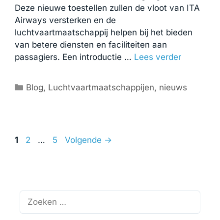
Deze nieuwe toestellen zullen de vloot van ITA
Airways versterken en de
luchtvaartmaatschappij helpen bij het bieden
van betere diensten en faciliteiten aan
passagiers. Een introductie …
Lees verder
Categorieën
Blog
,
Luchtvaartmaatschappijen
,
nieuws
Pagina
Pagina
Pagina
1
2
…
5
Volgende
→
Zoek
naar: