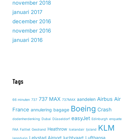
november 2018
januari 2017
december 2016
november 2016
januari 2016
Tags
737 MAX
Airbus
Air
aandelen
66 minuten
737
737MAX
Boeing
France
Crash
annulering
bagage
easyJet
dodenherdenking
Dubai
Düsseldorf
Edinburgh
enquete
KLM
Heathrow
FAA
Failliet
Gestrand
Icelandair
Ijsland
Lelystad Airport
luchtvaart
Lufthansa
langdurig