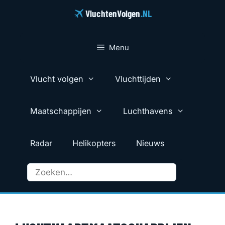
Ga
VluchtenVolgen
.NL
naar
de
inhoud
Menu
Vlucht volgen
Vluchttijden
Maatschappijen
Luchthavens
Radar
Helikopters
Nieuws