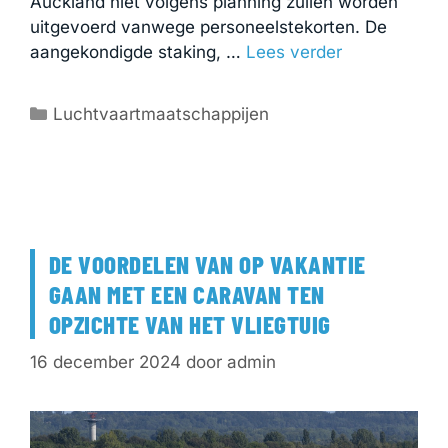
Auckland niet volgens planning zullen worden
uitgevoerd vanwege personeelstekorten. De
aangekondigde staking, …
Lees verder
Categorieën
Luchtvaartmaatschappijen
DE VOORDELEN VAN OP VAKANTIE
GAAN MET EEN CARAVAN TEN
OPZICHTE VAN HET VLIEGTUIG
16 december 2024
door
admin