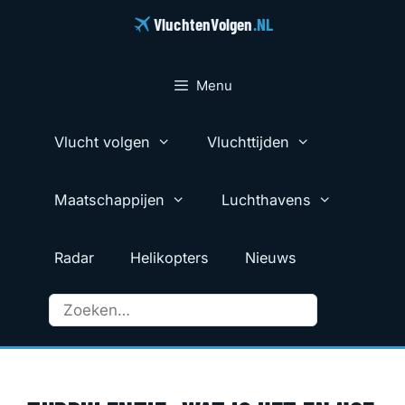
Ga
VluchtenVolgen
.NL
naar
de
inhoud
Menu
Vlucht volgen
Vluchttijden
Maatschappijen
Luchthavens
Radar
Helikopters
Nieuws