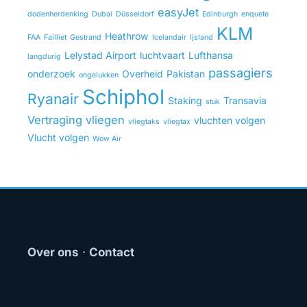
easyJet
dodenherdenking
Dubai
Düsseldorf
Edinburgh
enquete
KLM
Heathrow
FAA
Failliet
Gestrand
Icelandair
Ijsland
Lelystad Airport
luchtvaart
Lufthansa
langdurig
passagiers
onderzoek
Overheid
Pakistan
ongelukken
Schiphol
Ryanair
Staking
Transavia
stuk
Vertraging
vliegen
vluchten volgen
vliegtaks
vliegtax
Vlucht volgen
Wow Air
Over ons
·
Contact