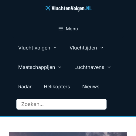
Ga
VluchtenVolgen
.NL
naar
de
inhoud
Menu
Vlucht volgen
Vluchttijden
Maatschappijen
Luchthavens
Radar
Helikopters
Nieuws