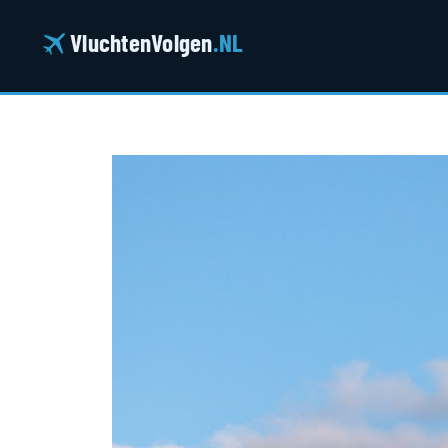
Ga
naar
VluchtenVolgen
.NL
de
inhoud