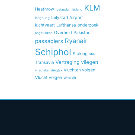
KLM
Heathrow
Icelandair
Ijsland
Lelystad Airport
langdurig
luchtvaart
Lufthansa
onderzoek
Overheid
Pakistan
ongelukken
Ryanair
passagiers
Schiphol
Staking
stuk
Vertraging
vliegen
Transavia
vluchten volgen
vliegtaks
vliegtax
Vlucht volgen
Wow Air