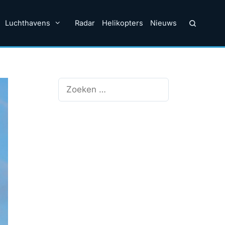
Luchthavens
Radar
Helikopters
Nieuws
Zoek
naar: