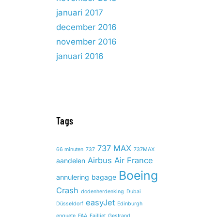
januari 2017
december 2016
november 2016
januari 2016
Tags
737 MAX
66 minuten
737
737MAX
Airbus
Air France
aandelen
Boeing
annulering
bagage
Crash
dodenherdenking
Dubai
easyJet
Düsseldorf
Edinburgh
enquete
FAA
Failliet
Gestrand