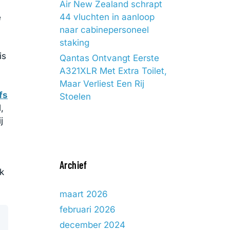
Air New Zealand schrapt
44 vluchten in aanloop
e
naar cabinepersoneel
staking
is
Qantas Ontvangt Eerste
A321XLR Met Extra Toilet,
Maar Verliest Een Rij
fs
Stoelen
,
j
Archief
k
maart 2026
februari 2026
december 2024