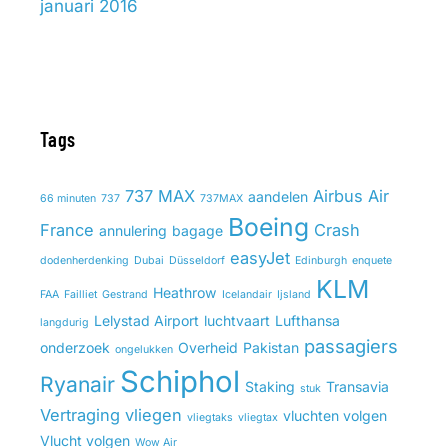
januari 2016
Tags
737 MAX
Airbus
Air
aandelen
66 minuten
737
737MAX
Boeing
France
Crash
annulering
bagage
easyJet
dodenherdenking
Dubai
Düsseldorf
Edinburgh
enquete
KLM
Heathrow
FAA
Failliet
Gestrand
Icelandair
Ijsland
Lelystad Airport
luchtvaart
Lufthansa
langdurig
passagiers
onderzoek
Overheid
Pakistan
ongelukken
Schiphol
Ryanair
Staking
Transavia
stuk
Vertraging
vliegen
vluchten volgen
vliegtaks
vliegtax
Vlucht volgen
Wow Air