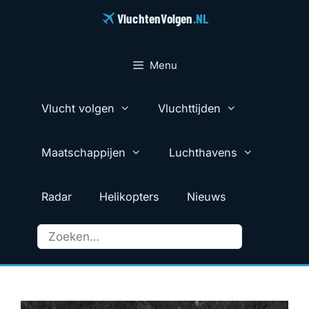
Ga
VluchtenVolgen
.NL
naar
de
inhoud
Menu
Vlucht volgen
Vluchttijden
Maatschappijen
Luchthavens
Radar
Helikopters
Nieuws