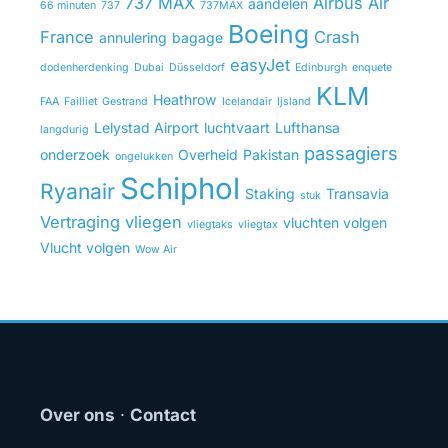
737 MAX
Airbus
Air
aandelen
66 minuten
737
737MAX
Boeing
France
Crash
annulering
bagage
easyJet
dodenherdenking
Dubai
Düsseldorf
Edinburgh
enquete
KLM
Heathrow
FAA
Failliet
Gestrand
Icelandair
Ijsland
Lelystad Airport
luchtvaart
Lufthansa
langdurig
passagiers
onderzoek
Overheid
Pakistan
ongelukken
Schiphol
Ryanair
Staking
Transavia
stuk
Vertraging
vliegen
vluchten volgen
vliegtaks
vliegtax
Vlucht volgen
Wow Air
Over ons
·
Contact