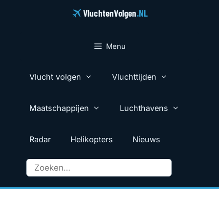
Ga
VluchtenVolgen
.NL
naar
de
inhoud
Menu
Vlucht volgen
Vluchttijden
Maatschappijen
Luchthavens
Radar
Helikopters
Nieuws