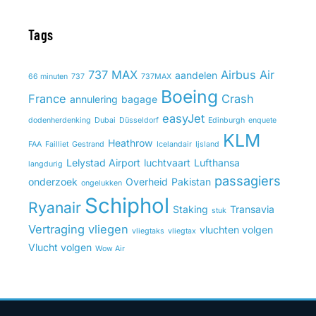
Tags
737 MAX
Airbus
Air
aandelen
66 minuten
737
737MAX
Boeing
France
Crash
annulering
bagage
easyJet
dodenherdenking
Dubai
Düsseldorf
Edinburgh
enquete
KLM
Heathrow
FAA
Failliet
Gestrand
Icelandair
Ijsland
Lelystad Airport
luchtvaart
Lufthansa
langdurig
passagiers
onderzoek
Overheid
Pakistan
ongelukken
Schiphol
Ryanair
Staking
Transavia
stuk
Vertraging
vliegen
vluchten volgen
vliegtaks
vliegtax
Vlucht volgen
Wow Air