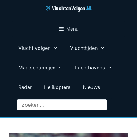
Ga
VluchtenVolgen
.NL
naar
de
inhoud
Menu
Vlucht volgen
Vluchttijden
Maatschappijen
Luchthavens
Radar
Helikopters
Nieuws