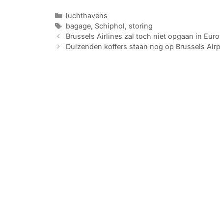
Categorieën
luchthavens
Tags
bagage
,
Schiphol
,
storing
Brussels Airlines zal toch niet opgaan in Eur
Duizenden koffers staan nog op Brussels Airp