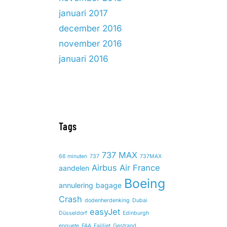
januari 2017
december 2016
november 2016
januari 2016
Tags
737 MAX
66 minuten
737
737MAX
Airbus
Air France
aandelen
Boeing
annulering
bagage
Crash
dodenherdenking
Dubai
easyJet
Düsseldorf
Edinburgh
enquete
FAA
Failliet
Gestrand