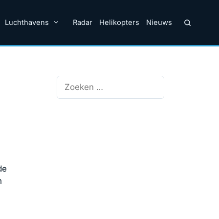
Luchthavens
Radar
Helikopters
Nieuws
Zoek
naar:
de
n