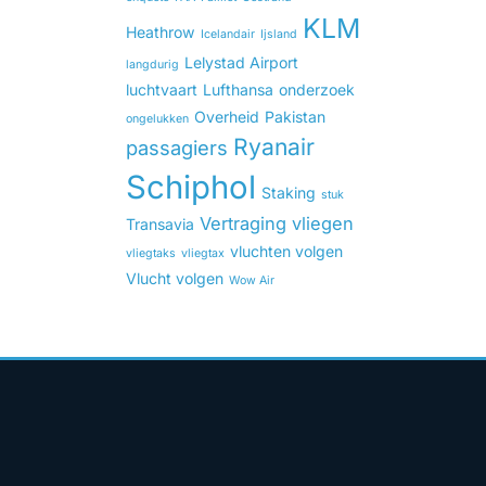
KLM
Heathrow
Icelandair
Ijsland
Lelystad Airport
langdurig
luchtvaart
Lufthansa
onderzoek
Overheid
Pakistan
ongelukken
Ryanair
passagiers
Schiphol
Staking
stuk
Vertraging
vliegen
Transavia
vluchten volgen
vliegtaks
vliegtax
Vlucht volgen
Wow Air