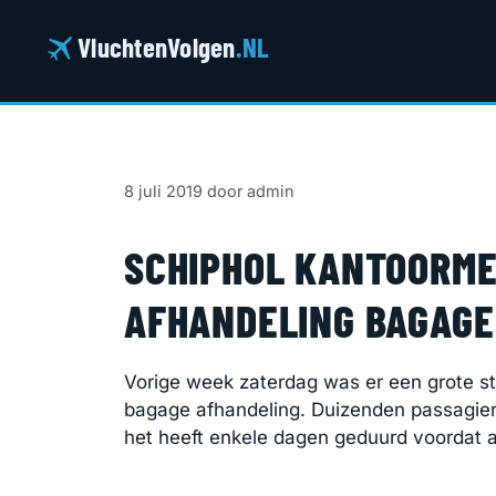
Ga
naar
VluchtenVolgen
.NL
de
inhoud
8 juli 2019
door
admin
SCHIPHOL KANTOORME
AFHANDELING BAGAGE 
Vorige week zaterdag was er een grote s
bagage afhandeling. Duizenden passagi
het heeft enkele dagen geduurd voordat a