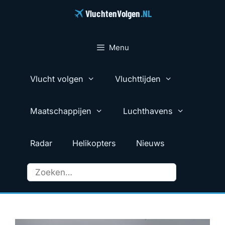
Ga
VluchtenVolgen
.NL
naar
de
inhoud
Menu
Vlucht volgen
Vluchttijden
Maatschappijen
Luchthavens
Radar
Helikopters
Nieuws