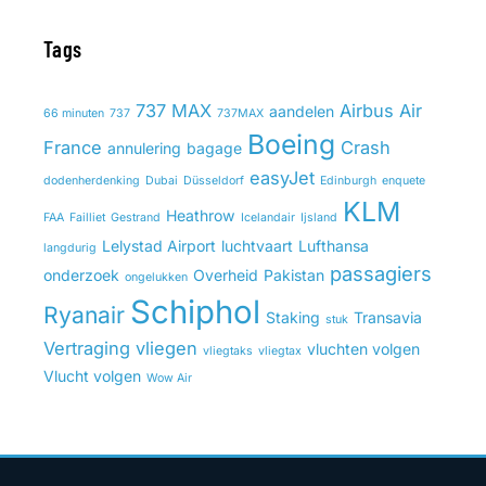
Tags
737 MAX
Airbus
Air
aandelen
66 minuten
737
737MAX
Boeing
France
Crash
annulering
bagage
easyJet
dodenherdenking
Dubai
Düsseldorf
Edinburgh
enquete
KLM
Heathrow
FAA
Failliet
Gestrand
Icelandair
Ijsland
Lelystad Airport
luchtvaart
Lufthansa
langdurig
passagiers
onderzoek
Overheid
Pakistan
ongelukken
Schiphol
Ryanair
Staking
Transavia
stuk
Vertraging
vliegen
vluchten volgen
vliegtaks
vliegtax
Vlucht volgen
Wow Air