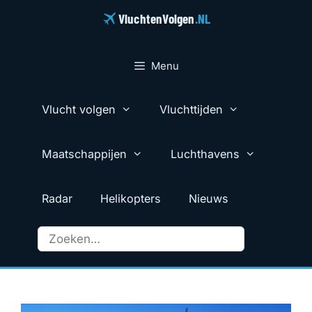
Ga
VluchtenVolgen
.NL
naar
de
inhoud
Menu
Vlucht volgen
Vluchttijden
Maatschappijen
Luchthavens
Radar
Helikopters
Nieuws