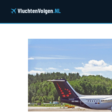
Ga
naar
VluchtenVolgen
.NL
de
inhoud