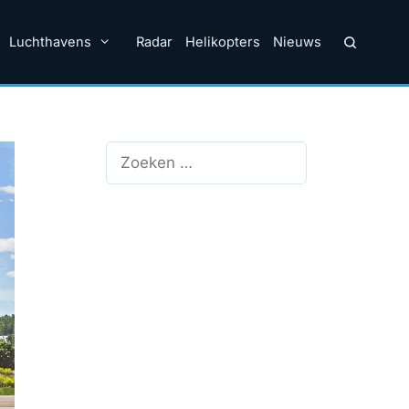
Luchthavens
Radar
Helikopters
Nieuws
Zoek
naar: