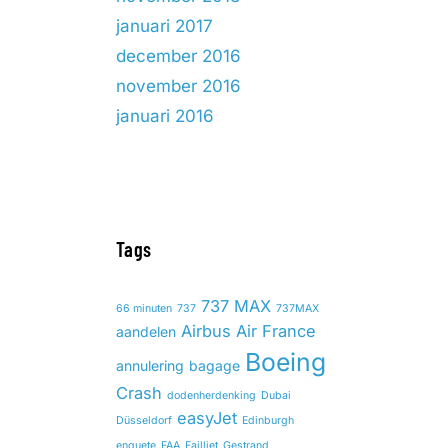
januari 2017
december 2016
november 2016
januari 2016
Tags
737 MAX
66 minuten
737
737MAX
Airbus
Air France
aandelen
Boeing
annulering
bagage
Crash
dodenherdenking
Dubai
easyJet
Düsseldorf
Edinburgh
enquete
FAA
Failliet
Gestrand