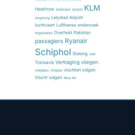
KLM
Heathrow
Icelandair
Ijsland
Lelystad Airport
langdurig
luchtvaart
Lufthansa
onderzoek
Overheid
Pakistan
ongelukken
Ryanair
passagiers
Schiphol
Staking
stuk
Vertraging
vliegen
Transavia
vluchten volgen
vliegtaks
vliegtax
Vlucht volgen
Wow Air