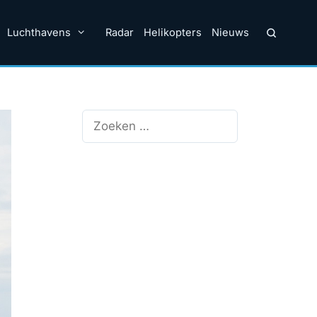
Luchthavens
Radar
Helikopters
Nieuws
Zoek
naar: