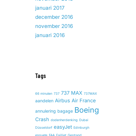
januari 2017
december 2016
november 2016
januari 2016
Tags
737 MAX
66 minuten
737
737MAX
Airbus
Air France
aandelen
Boeing
annulering
bagage
Crash
dodenherdenking
Dubai
easyJet
Düsseldorf
Edinburgh
enquete
FAA
Failliet
Gestrand