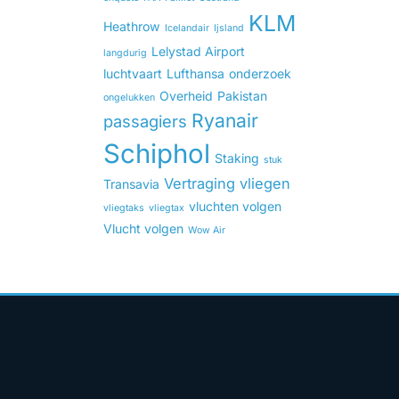
KLM
Heathrow
Icelandair
Ijsland
Lelystad Airport
langdurig
luchtvaart
Lufthansa
onderzoek
Overheid
Pakistan
ongelukken
Ryanair
passagiers
Schiphol
Staking
stuk
Vertraging
vliegen
Transavia
vluchten volgen
vliegtaks
vliegtax
Vlucht volgen
Wow Air