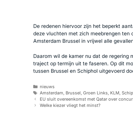
De redenen hiervoor zijn het beperkt aanta
deze vluchten met zich meebrengen ten op z
Amsterdam Brussel in vrijwel alle gevallen 
Daarom wil de kamer nu dat de regering met
traject op termijn uit te faseren. Op dit 
tussen Brussel en Schiphol uitgevoerd do
Categorieën
nieuws
Tags
Amsterdam
,
Brussel
,
Groen Links
,
KLM
,
Schip
EU sluit overeenkomst met Qatar over concur
Welke kiezer vliegt het minst?