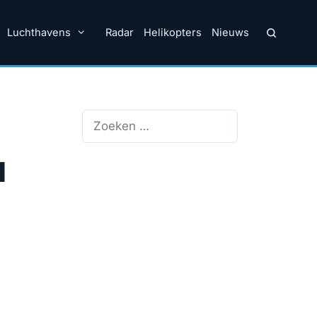
Luchthavens
Radar
Helikopters
Nieuws
Zoek
naar:
N