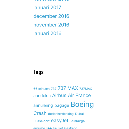
januari 2017
december 2016
november 2016
januari 2016
Tags
737 MAX
66 minuten
737
737MAX
Airbus
Air France
aandelen
Boeing
annulering
bagage
Crash
dodenherdenking
Dubai
easyJet
Düsseldorf
Edinburgh
enquete
FAA
Failliet
Gestrand