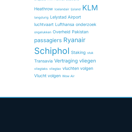
KLM
Heathrow
Icelandair
Ijsland
Lelystad Airport
langdurig
luchtvaart
Lufthansa
onderzoek
Overheid
Pakistan
ongelukken
Ryanair
passagiers
Schiphol
Staking
stuk
Vertraging
vliegen
Transavia
vluchten volgen
vliegtaks
vliegtax
Vlucht volgen
Wow Air