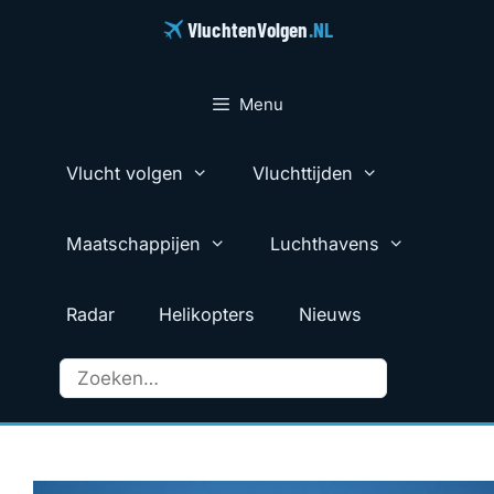
Ga
VluchtenVolgen
.NL
naar
de
inhoud
Menu
Vlucht volgen
Vluchttijden
Maatschappijen
Luchthavens
Radar
Helikopters
Nieuws