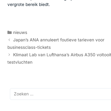
vergrote bereik biedt.
Categorieën
nieuws
Japan’s ANA annuleert foutieve tarieven voor
businessclass-tickets
Klimaat Lab van Lufthansa’s Airbus A350 voltooi
testvluchten
Zoek
naar: