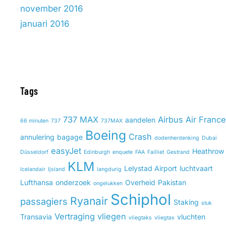
november 2016
januari 2016
Tags
737 MAX
Airbus
Air France
aandelen
66 minuten
737
737MAX
Boeing
Crash
annulering
bagage
dodenherdenking
Dubai
easyJet
Heathrow
Düsseldorf
Edinburgh
enquete
FAA
Failliet
Gestrand
KLM
Lelystad Airport
luchtvaart
Icelandair
Ijsland
langdurig
Lufthansa
onderzoek
Overheid
Pakistan
ongelukken
Schiphol
Ryanair
passagiers
Staking
stuk
Vertraging
vliegen
Transavia
vluchten
vliegtaks
vliegtax