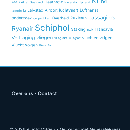
KLM
Heathrow
FAA
Failliet
Gestrand
Icelandair
Ijsland
Lelystad Airport
luchtvaart
Lufthansa
langdurig
passagiers
onderzoek
Overheid
Pakistan
ongelukken
Schiphol
Ryanair
Staking
Transavia
stuk
Vertraging
vliegen
vluchten volgen
vliegtaks
vliegtax
Vlucht volgen
Wow Air
Over ons
·
Contact
© 2026 Vlucht Volgen
• Gebouwd met
GeneratePress