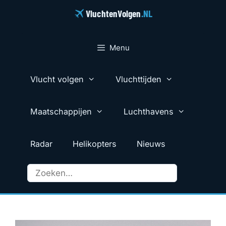
Ga
VluchtenVolgen
.NL
naar
de
inhoud
Menu
Vlucht volgen
Vluchttijden
Maatschappijen
Luchthavens
Radar
Helikopters
Nieuws