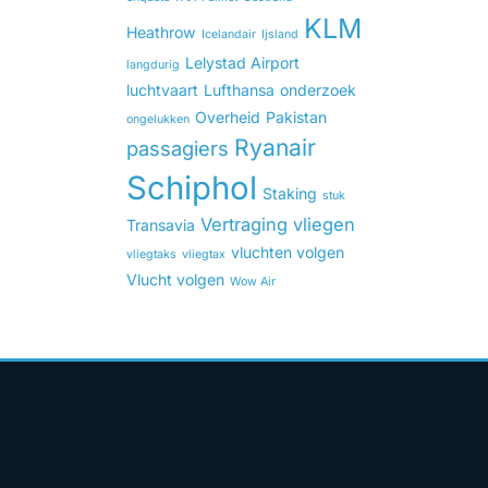
KLM
Heathrow
Icelandair
Ijsland
Lelystad Airport
langdurig
luchtvaart
Lufthansa
onderzoek
Overheid
Pakistan
ongelukken
Ryanair
passagiers
Schiphol
Staking
stuk
Vertraging
vliegen
Transavia
vluchten volgen
vliegtaks
vliegtax
Vlucht volgen
Wow Air