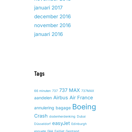
januari 2017
december 2016
november 2016
januari 2016
Tags
737 MAX
66 minuten
737
737MAX
Airbus
Air France
aandelen
Boeing
annulering
bagage
Crash
dodenherdenking
Dubai
easyJet
Düsseldorf
Edinburgh
enquete
FAA
Failliet
Gestrand