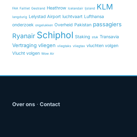
KLM
Heathrow
FAA
Failliet
Gestrand
Icelandair
Ijsland
Lelystad Airport
luchtvaart
Lufthansa
langdurig
passagiers
onderzoek
Overheid
Pakistan
ongelukken
Schiphol
Ryanair
Staking
Transavia
stuk
Vertraging
vliegen
vluchten volgen
vliegtaks
vliegtax
Vlucht volgen
Wow Air
Over ons
·
Contact