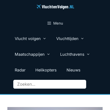
Ga
VluchtenVolgen
.NL
naar
de
inhoud
Menu
Vlucht volgen
Vluchttijden
Maatschappijen
Luchthavens
Radar
Helikopters
Nieuws