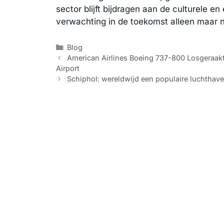
sector blijft bijdragen aan de culturele e
verwachting in de toekomst alleen maar 
Categorieën
Blog
American Airlines Boeing 737-800 Losgeraakt
Airport
Schiphol: wereldwijd een populaire luchthav