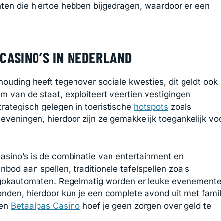
nten die hiertoe hebben bijgedragen, waardoor er een
CASINO’S IN NEDERLAND
houding heeft tegenover sociale kwesties, dit geldt ook
m van de staat, exploiteert veertien vestigingen
strategisch gelegen in toeristische
hotspots
zoals
veningen, hierdoor zijn ze gemakkelijk toegankelijk vo
sino’s is de combinatie van entertainment en
bod aan spellen, traditionele tafelspellen zoals
 gokautomaten. Regelmatig worden er leuke evenement
onden, hierdoor kun je een complete avond uit met famil
een
Betaalpas Casino
hoef je geen zorgen over geld te