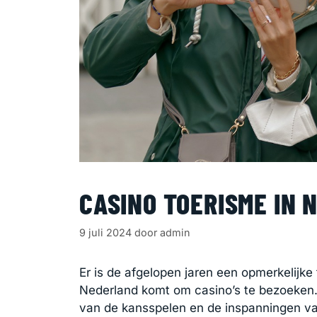
CASINO TOERISME IN 
9 juli 2024
door
admin
Er is de afgelopen jaren een opmerkelijke
Nederland komt om casino’s te bezoeken. 
van de kansspelen en de inspanningen van