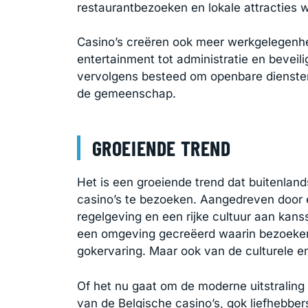
restaurantbezoeken en lokale attracties 
Casino’s creëren ook meer werkgelegenhei
entertainment tot administratie en beveil
vervolgens besteed om openbare diensten
de gemeenschap.
GROEIENDE TREND
Het is een groeiende trend dat buitenlan
casino’s te bezoeken. Aangedreven door e
regelgeving en een rijke cultuur aan kan
een omgeving gecreëerd waarin bezoeker
gokervaring. Maar ook van de culturele en 
Of het nu gaat om de moderne uitstraling
van de Belgische casino’s, gok liefhebbe