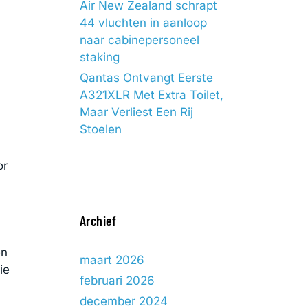
Air New Zealand schrapt
44 vluchten in aanloop
naar cabinepersoneel
staking
Qantas Ontvangt Eerste
A321XLR Met Extra Toilet,
Maar Verliest Een Rij
Stoelen
or
Archief
en
maart 2026
ie
februari 2026
december 2024