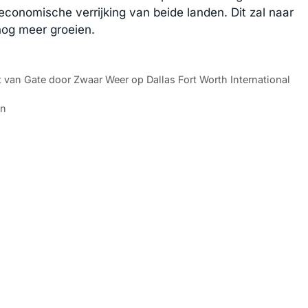
n economische verrijking van beide landen. Dit zal naar
nog meer groeien.
 van Gate door Zwaar Weer op Dallas Fort Worth International
en