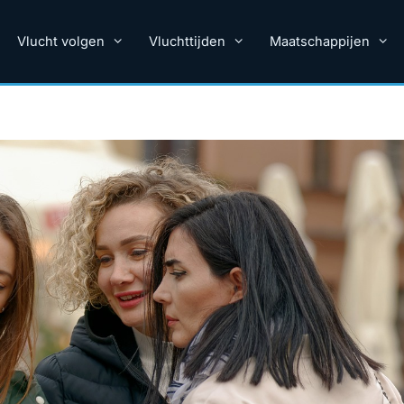
Vlucht volgen
Vluchttijden
Maatschappijen