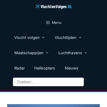
Ga
VluchtenVolgen
.NL
naar
de
inhoud
Menu
Vlucht volgen
Vluchttijden
Maatschappijen
Luchthavens
Radar
Helikopters
Nieuws