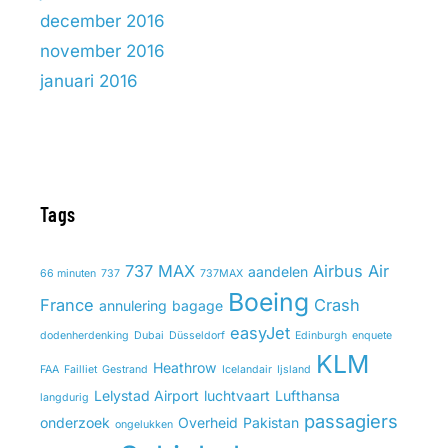
december 2016
november 2016
januari 2016
Tags
737 MAX
Airbus
Air
aandelen
66 minuten
737
737MAX
Boeing
France
Crash
annulering
bagage
easyJet
dodenherdenking
Dubai
Düsseldorf
Edinburgh
enquete
KLM
Heathrow
FAA
Failliet
Gestrand
Icelandair
Ijsland
Lelystad Airport
luchtvaart
Lufthansa
langdurig
passagiers
onderzoek
Overheid
Pakistan
ongelukken