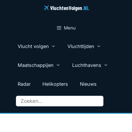
Ga
VluchtenVolgen
.NL
naar
de
inhoud
Menu
Vlucht volgen
Vluchttijden
Maatschappijen
Luchthavens
Radar
Helikopters
Nieuws