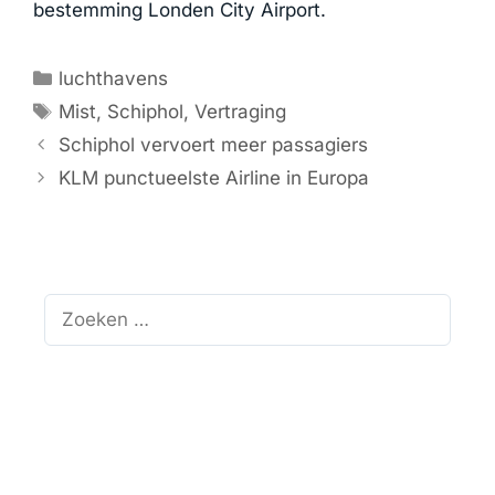
bestemming Londen City Airport.
Categorieën
luchthavens
Tags
Mist
,
Schiphol
,
Vertraging
Schiphol vervoert meer passagiers
KLM punctueelste Airline in Europa
Zoek
naar: