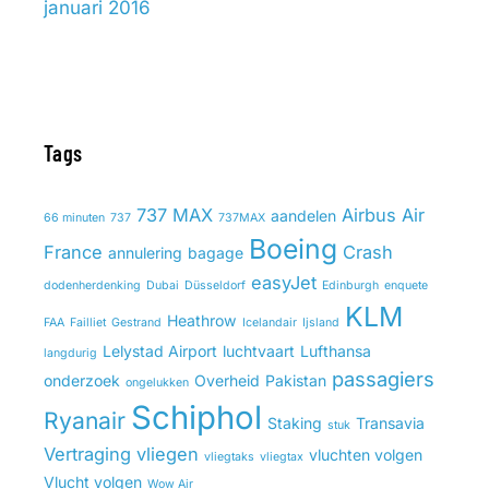
januari 2016
Tags
737 MAX
Airbus
Air
aandelen
66 minuten
737
737MAX
Boeing
France
Crash
annulering
bagage
easyJet
dodenherdenking
Dubai
Düsseldorf
Edinburgh
enquete
KLM
Heathrow
FAA
Failliet
Gestrand
Icelandair
Ijsland
Lelystad Airport
luchtvaart
Lufthansa
langdurig
passagiers
onderzoek
Overheid
Pakistan
ongelukken
Schiphol
Ryanair
Staking
Transavia
stuk
Vertraging
vliegen
vluchten volgen
vliegtaks
vliegtax
Vlucht volgen
Wow Air